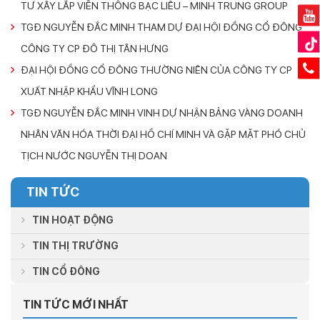
TƯ XÂY LẮP VIỄN THÔNG BẠC LIÊU – MINH TRUNG GROUP
TGĐ NGUYỄN ĐẮC MINH THAM DỰ ĐẠI HỘI ĐỒNG CỔ ĐÔNG
CÔNG TY CP ĐÔ THỊ TÂN HƯNG
ĐẠI HỘI ĐỒNG CỔ ĐÔNG THƯỜNG NIÊN CỦA CÔNG TY CP
XUẤT NHẬP KHẨU VĨNH LONG
TGĐ NGUYỄN ĐẮC MINH VINH DỰ NHẬN BẢNG VÀNG DOANH
NHÂN VĂN HÓA THỜI ĐẠI HỒ CHÍ MINH VÀ GẶP MẶT PHÓ CHỦ
TỊCH NƯỚC NGUYỄN THỊ DOAN
TIN TỨC
TIN HOẠT ĐỘNG
TIN THỊ TRƯỜNG
TIN CỔ ĐÔNG
TIN TỨC MỚI NHẤT