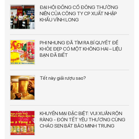
ĐẠI HỘI ĐỒNG CỔ ĐÔNG THƯỜNG
NIÊN CỦA CÔNG TY CP XUẤT NHẬP
KHẨU VĨNH LONG
PHI NHUNG ĐÃ TÌM RA BÍ QUYẾT ĐỂ
KHỎE ĐẸP CÓ MỘT KHÔNG HAI – LIỆU
BẠN ĐÃ BIẾT
Tết này giải rượu sao?
KHUYẾN MẠI ĐẶC BIỆT: VUI XUÂN RỘN
RÀNG - ĐÓN TẾT YÊU THƯƠNG CÙNG
CHÁO SEN BÁT BẢO MINH TRUNG