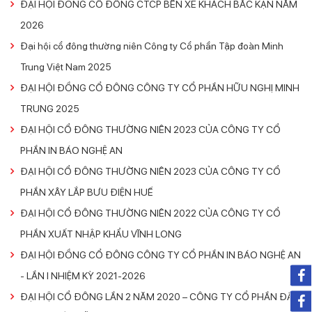
ĐẠI HỘI ĐỒNG CỔ ĐÔNG CTCP BẾN XE KHÁCH BẮC KẠN NĂM
2026
Đại hội cổ đông thường niên Công ty Cổ phần Tập đoàn Minh
Trung Việt Nam 2025
ĐẠI HỘI ĐỒNG CỔ ĐÔNG CÔNG TY CỔ PHẦN HỮU NGHỊ MINH
TRUNG 2025
ĐẠI HỘI CỔ ĐÔNG THƯỜNG NIÊN 2023 CỦA CÔNG TY CỔ
PHẦN IN BÁO NGHỆ AN
ĐẠI HỘI CỔ ĐÔNG THƯỜNG NIÊN 2023 CỦA CÔNG TY CỔ
PHẦN XÂY LẮP BƯU ĐIỆN HUẾ
ĐẠI HỘI CỔ ĐÔNG THƯỜNG NIÊN 2022 CỦA CÔNG TY CỔ
PHẦN XUẤT NHẬP KHẨU VĨNH LONG
ĐẠI HỘI ĐỒNG CỔ ĐÔNG CÔNG TY CỔ PHẦN IN BÁO NGHỆ AN
- LẦN I NHIỆM KỲ 2021-2026
ĐẠI HỘI CỔ ĐÔNG LẦN 2 NĂM 2020 – CÔNG TY CỔ PHẦN ĐẦU