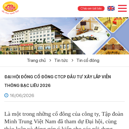
Cháo sen bát bảo
Trang chủ
Tin tức
Tin cổ đông
ĐẠI HỘI ĐỒNG CỔ ĐÔNG CTCP ĐẦU TƯ XÂY LẮP VIỄN
THÔNG BẠC LIÊU 2026
16/06/2026
Là một trong những cổ đông của công ty, Tập đoàn
Minh Trung Việt Nam đã tham dự Đại hội, cùng
thảo luận và đóng góp ý kiến cho các nội dung