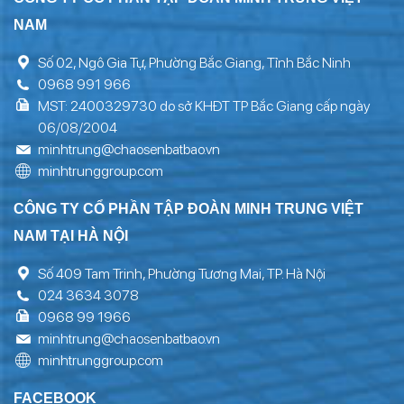
NAM
Số 02, Ngô Gia Tự, Phường Bắc Giang, Tỉnh Bắc Ninh
0968 991 966
MST: 2400329730 do sở KHĐT TP Bắc Giang cấp ngày
06/08/2004
minhtrung@chaosenbatbao.vn
minhtrunggroup.com
CÔNG TY CỔ PHẦN TẬP ĐOÀN MINH TRUNG VIỆT
NAM TẠI HÀ NỘI
Số 409 Tam Trinh, Phường Tương Mai, TP. Hà Nội
024 3634 3078
0968 99 1966
minhtrung@chaosenbatbao.vn
minhtrunggroup.com
FACEBOOK