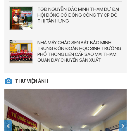
TGĐ NGUYỄN ĐẮC MINH THAM DỰ ĐẠI
HỘI ĐỒNG CỔ ĐÔNG CÔNG TY CP ĐÔ
THỊ TÂN HƯNG
NHÀ MÁY CHÁO SEN BÁT BẢO MINH
TRUNG ĐÓN ĐOÀN HỌC SINH TRƯỜNG
PHỔ THÔNG LIÊN CẤP SAO MAI THAM
QUAN DÂY CHUYỂN SẢN XUẤT
THƯ VIỆN ẢNH