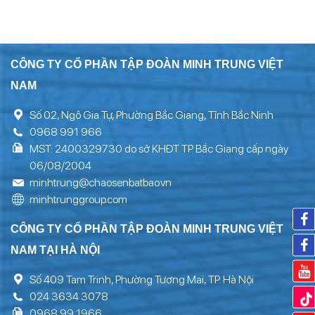
CÔNG TY CỔ PHẦN TẬP ĐOÀN MINH TRUNG VIỆT
NAM
Số 02, Ngô Gia Tự, Phường Bắc Giang, Tỉnh Bắc Ninh
0968 991 966
MST: 2400329730 do sở KHĐT TP Bắc Giang cấp ngày
06/08/2004
minhtrung@chaosenbatbao.vn
minhtrunggroup.com
CÔNG TY CỔ PHẦN TẬP ĐOÀN MINH TRUNG VIỆT
NAM TẠI HÀ NỘI
Số 409 Tam Trinh, Phường Tương Mai, TP. Hà Nội
024 3634 3078
0968 99 1966