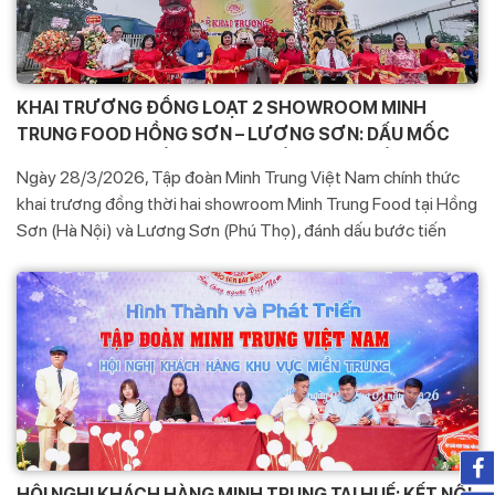
KHAI TRƯƠNG ĐỒNG LOẠT 2 SHOWROOM MINH
TRUNG FOOD HỒNG SƠN – LƯƠNG SƠN: DẤU MỐC
MỞ RỘNG HỆ THỐNG PHÂN PHỐI TOÀN QUỐC
Ngày 28/3/2026, Tập đoàn Minh Trung Việt Nam chính thức
khai trương đồng thời hai showroom Minh Trung Food tại Hồng
Sơn (Hà Nội) và Lương Sơn (Phú Thọ), đánh dấu bước tiến
quan trọng trong chiến lược phát triển hệ thống phân phối trên
toàn quốc.
HỘI NGHỊ KHÁCH HÀNG MINH TRUNG TẠI HUẾ: KẾT NỐI