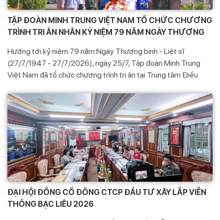
TẬP ĐOÀN MINH TRUNG VIỆT NAM TỔ CHỨC CHƯƠNG
TRÌNH TRI ÂN NHÂN KỶ NIỆM 79 NĂM NGÀY THƯƠNG
BINH - LIỆT SĨ
Hướng tới kỷ niệm 79 năm Ngày Thương binh - Liệt sĩ
(27/7/1947 - 27/7/2026), ngày 25/7, Tập đoàn Minh Trung
Việt Nam đã tổ chức chương trình tri ân tại Trung tâm Điều
dưỡng Thương binh Thuận Thành và xã Đại Lai, tỉnh Bắc Ninh.
Chương trình là hoạt động thiết thực nhằm bày tỏ lòng biết ơn
sâu sắc đối với các Anh hùng liệt sĩ, thương binh, bệnh binh, gia
đình chính sách và những người đã cống hiến, hy sinh vì độc lập,
tự do của Tổ quốc.
ĐẠI HỘI ĐỒNG CỔ ĐÔNG CTCP ĐẦU TƯ XÂY LẮP VIỄN
THÔNG BẠC LIÊU 2026