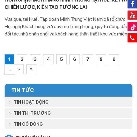
CHIẾN LƯỢC, KIẾN TẠO TƯƠNG LAI
Vừa qua, tại Huế, Tập đoàn Minh Trung Việt Nam đã tổ chức
Hội nghị Khách hàng với quy mô trang trọng, quy tụ đông đảo
đối tác, nhà phân phối và khách hàng thân thiết khu vực miền
Trung. Sự kiện không chỉ là dịp gặp gỡ, tri ân mà còn là dấu mốc
quan trọng trong chiến lược phát triển hệ sinh thái kinh doanh
của Tập đoàn trong giai đoạn mới.
1
2
3
4
5
6
7
8
9
...
TIN TỨC
TIN HOẠT ĐỘNG
TIN THỊ TRƯỜNG
TIN CỔ ĐÔNG