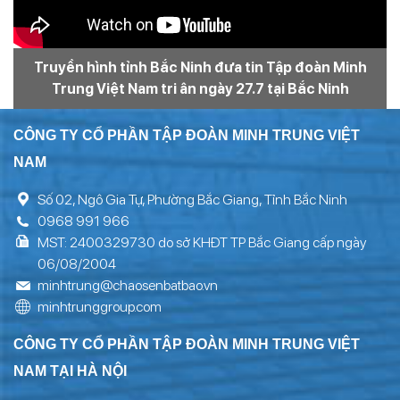
Truyền hình tỉnh Bắc Ninh đưa tin Tập đoàn Minh
Trung Việt Nam tri ân ngày 27.7 tại Bắc Ninh
CÔNG TY CỔ PHẦN TẬP ĐOÀN MINH TRUNG VIỆT
NAM
Số 02, Ngô Gia Tự, Phường Bắc Giang, Tỉnh Bắc Ninh
0968 991 966
MST: 2400329730 do sở KHĐT TP Bắc Giang cấp ngày
06/08/2004
minhtrung@chaosenbatbao.vn
minhtrunggroup.com
CÔNG TY CỔ PHẦN TẬP ĐOÀN MINH TRUNG VIỆT
NAM TẠI HÀ NỘI