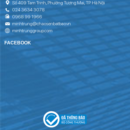
Số 409 Tam Trinh, Phường Tương Mai, TP. Hà Nội
024 3634 3078
0968 99 1966
minhtrung@chaosenbatbao.vn
minhtrunggroup.com
FACEBOOK