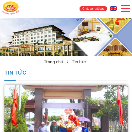
Cháo sen bát bảo
Trang chủ
Tin tức
TIN TỨC