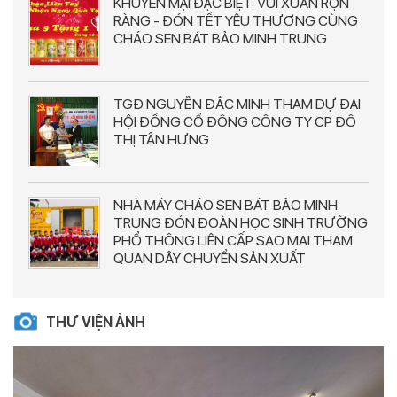
KHUYẾN MẠI ĐẶC BIỆT: VUI XUÂN RỘN
RÀNG - ĐÓN TẾT YÊU THƯƠNG CÙNG
CHÁO SEN BÁT BẢO MINH TRUNG
TGĐ NGUYỄN ĐẮC MINH THAM DỰ ĐẠI
HỘI ĐỒNG CỔ ĐÔNG CÔNG TY CP ĐÔ
THỊ TÂN HƯNG
NHÀ MÁY CHÁO SEN BÁT BẢO MINH
TRUNG ĐÓN ĐOÀN HỌC SINH TRƯỜNG
PHỔ THÔNG LIÊN CẤP SAO MAI THAM
QUAN DÂY CHUYỂN SẢN XUẤT
THƯ VIỆN ẢNH