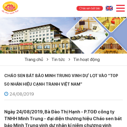
Cháo sen bát bảo
Trang chủ
Tin tức
Tin hoạt động
CHÁO SEN BÁT BẢO MINH TRUNG VINH DỰ LỌT VÀO “TOP
50 NHÃN HIỆU CẠNH TRANH VIỆT NAM”
24/08/2019
Ngày 24/08/2019, Bà Đào Thị Hạnh - P.TGĐ công ty
TNHH Minh Trung - đại diện thương hiệu Cháo sen bát
bảo Minh Trung vinh dự nhận kỉ niệm chương vinh