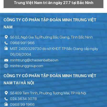
Trung Việt Nam tri ân ngày 27.7 tại Bắc Ninh
CÔNG TY CỔ PHẦN TẬP ĐOÀN MINH TRUNG VIỆT
NAM
Số 02, Ngô Gia Tự, Phường Bắc Giang, Tỉnh Bắc Ninh
0968 991 966
MST: 2400329730 do sở KHĐT TP Bắc Giang cấp ngày
06/08/2004
minhtrung@chaosenbatbao.vn
minhtrunggroup.com
CÔNG TY CỔ PHẦN TẬP ĐOÀN MINH TRUNG VIỆT
NAM TẠI HÀ NỘI
Số 409 Tam Trinh, Phường Tương Mai, TP. Hà Nội
024 3634 3078
0968 99 1966