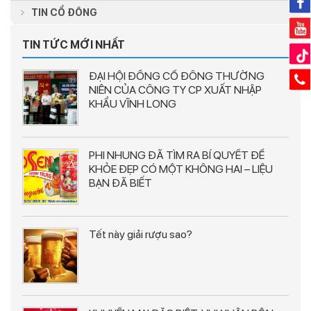
TIN CỔ ĐÔNG
TIN TỨC MỚI NHẤT
ĐẠI HỘI ĐỒNG CỔ ĐÔNG THƯỜNG
NIÊN CỦA CÔNG TY CP XUẤT NHẬP
KHẨU VĨNH LONG
PHI NHUNG ĐÃ TÌM RA BÍ QUYẾT ĐỂ
KHỎE ĐẸP CÓ MỘT KHÔNG HAI – LIỆU
BẠN ĐÃ BIẾT
Tết này giải rượu sao?