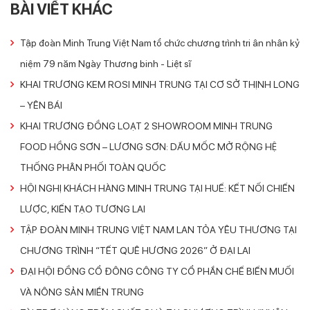
BÀI VIẾT KHÁC
Tập đoàn Minh Trung Việt Nam tổ chức chương trình tri ân nhân kỷ
niệm 79 năm Ngày Thương binh - Liệt sĩ
KHAI TRƯƠNG KEM ROSI MINH TRUNG TẠI CƠ SỞ THỊNH LONG
– YÊN BÁI
KHAI TRƯƠNG ĐỒNG LOẠT 2 SHOWROOM MINH TRUNG
FOOD HỒNG SƠN – LƯƠNG SƠN: DẤU MỐC MỞ RỘNG HỆ
THỐNG PHÂN PHỐI TOÀN QUỐC
HỘI NGHỊ KHÁCH HÀNG MINH TRUNG TẠI HUẾ: KẾT NỐI CHIẾN
LƯỢC, KIẾN TẠO TƯƠNG LAI
TẬP ĐOÀN MINH TRUNG VIỆT NAM LAN TỎA YÊU THƯƠNG TẠI
CHƯƠNG TRÌNH “TẾT QUÊ HƯƠNG 2026” Ở ĐẠI LAI
ĐẠI HỘI ĐỒNG CỔ ĐÔNG CÔNG TY CỔ PHẦN CHẾ BIẾN MUỐI
VÀ NÔNG SẢN MIỀN TRUNG