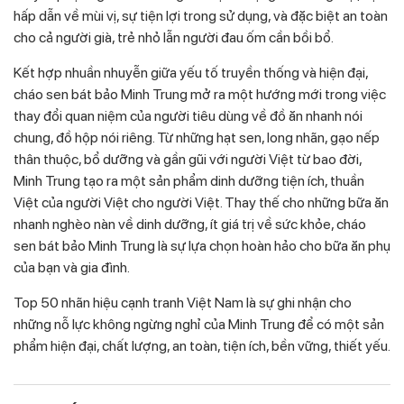
hấp dẫn về mùi vị, sự tiện lợi trong sử dụng, và đặc biệt an toàn
cho cả người già, trẻ nhỏ lẫn người đau ốm cần bồi bổ.
Kết hợp nhuần nhuyễn giữa yếu tố truyền thống và hiện đại,
cháo sen bát bảo Minh Trung mở ra một hướng mới trong việc
thay đổi quan niệm của người tiêu dùng về đồ ăn nhanh nói
chung, đồ hộp nói riêng. Từ những hạt sen, long nhãn, gạo nếp
thân thuộc, bổ dưỡng và gần gũi với người Việt từ bao đời,
Minh Trung tạo ra một sản phẩm dinh dưỡng tiện ích, thuần
Việt của người Việt cho người Việt. Thay thế cho những bữa ăn
nhanh nghèo nàn về dinh dưỡng, ít giá trị về sức khỏe, cháo
sen bát bảo Minh Trung là sự lựa chọn hoàn hảo cho bữa ăn phụ
của bạn và gia đình.
Top 50 nhãn hiệu cạnh tranh Việt Nam là sự ghi nhận cho
những nỗ lực không ngừng nghỉ của Minh Trung để có một sản
phẩm hiện đại, chất lượng, an toàn, tiện ích, bền vững, thiết yếu.