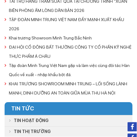
TÀI TRỢ HÀNG TRĂM SUẤT QUÀ TẠI CHƯƠNG TRÌNH “XUÂN
BIÊN PHÒNG ẤM LÒNG DÂN BẢN 2026
TẬP ĐOÀN MINH TRUNG VIỆT NAM ĐẨY MẠNH XUẤT KHẨU
2026
Khai trương Showroom Minh Trung Bắc Ninh
ĐẠI HỘI CỔ ĐÔNG BẤT THƯỜNG CÔNG TY CỔ PHẦN KỸ NGHỆ
THỰC PHẨM Á CHÂU
Tập đoàn Minh Trung Việt Nam gặp và làm việc cùng đôi tác Hàn
Quốc về xuất - nhập khẩu bột đá.
KHAI TRƯƠNG SHOWROOM MINH TRUNG – LỐI SỐNG LÀNH
MẠNH, DINH DƯỠNG AN TOÀN GIỮA MÙA THU HÀ NỘI
TIN TỨC
TIN HOẠT ĐỘNG
TIN THỊ TRƯỜNG