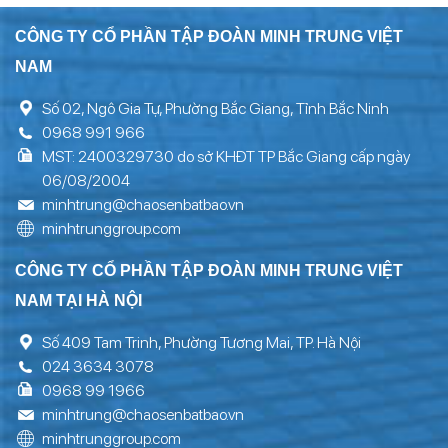
CÔNG TY CỔ PHẦN TẬP ĐOÀN MINH TRUNG VIỆT
NAM
Số 02, Ngô Gia Tự, Phường Bắc Giang, Tỉnh Bắc Ninh
0968 991 966
MST: 2400329730 do sở KHĐT TP Bắc Giang cấp ngày
06/08/2004
minhtrung@chaosenbatbao.vn
minhtrunggroup.com
CÔNG TY CỔ PHẦN TẬP ĐOÀN MINH TRUNG VIỆT
NAM TẠI HÀ NỘI
Số 409 Tam Trinh, Phường Tương Mai, TP. Hà Nội
024 3634 3078
0968 99 1966
minhtrung@chaosenbatbao.vn
minhtrunggroup.com