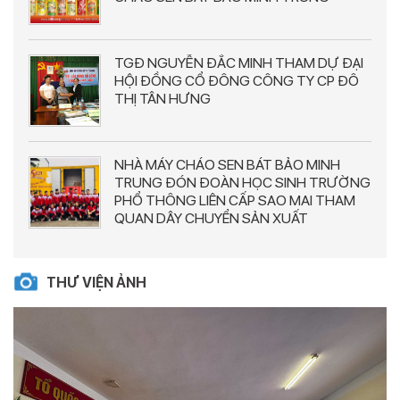
TGĐ NGUYỄN ĐẮC MINH THAM DỰ ĐẠI
HỘI ĐỒNG CỔ ĐÔNG CÔNG TY CP ĐÔ
THỊ TÂN HƯNG
NHÀ MÁY CHÁO SEN BÁT BẢO MINH
TRUNG ĐÓN ĐOÀN HỌC SINH TRƯỜNG
PHỔ THÔNG LIÊN CẤP SAO MAI THAM
QUAN DÂY CHUYỂN SẢN XUẤT
THƯ VIỆN ẢNH