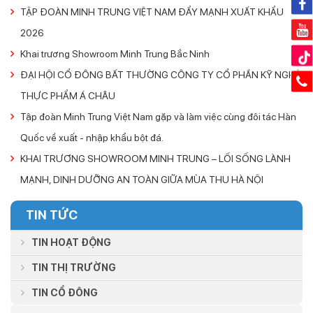
TẬP ĐOÀN MINH TRUNG VIỆT NAM ĐẨY MẠNH XUẤT KHẨU
2026
Khai trương Showroom Minh Trung Bắc Ninh
ĐẠI HỘI CỔ ĐÔNG BẤT THƯỜNG CÔNG TY CỔ PHẦN KỸ NGHỆ
THỰC PHẨM Á CHÂU
Tập đoàn Minh Trung Việt Nam gặp và làm việc cùng đôi tác Hàn
Quốc về xuất - nhập khẩu bột đá.
KHAI TRƯƠNG SHOWROOM MINH TRUNG – LỐI SỐNG LÀNH
MẠNH, DINH DƯỠNG AN TOÀN GIỮA MÙA THU HÀ NỘI
TIN TỨC
TIN HOẠT ĐỘNG
TIN THỊ TRƯỜNG
TIN CỔ ĐÔNG