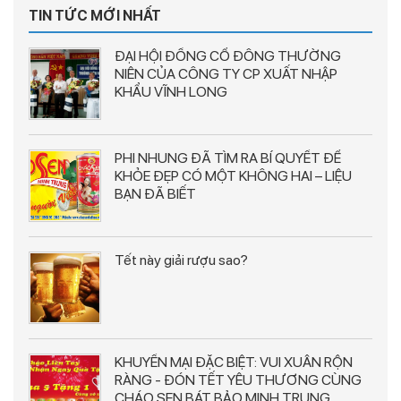
TIN TỨC MỚI NHẤT
ĐẠI HỘI ĐỒNG CỔ ĐÔNG THƯỜNG
NIÊN CỦA CÔNG TY CP XUẤT NHẬP
KHẨU VĨNH LONG
PHI NHUNG ĐÃ TÌM RA BÍ QUYẾT ĐỂ
KHỎE ĐẸP CÓ MỘT KHÔNG HAI – LIỆU
BẠN ĐÃ BIẾT
Tết này giải rượu sao?
KHUYẾN MẠI ĐẶC BIỆT: VUI XUÂN RỘN
RÀNG - ĐÓN TẾT YÊU THƯƠNG CÙNG
CHÁO SEN BÁT BẢO MINH TRUNG