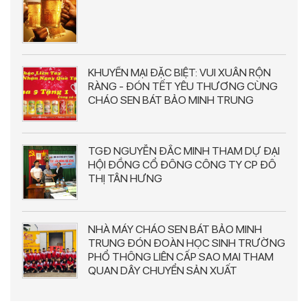
KHUYẾN MẠI ĐẶC BIỆT: VUI XUÂN RỘN
RÀNG - ĐÓN TẾT YÊU THƯƠNG CÙNG
CHÁO SEN BÁT BẢO MINH TRUNG
TGĐ NGUYỄN ĐẮC MINH THAM DỰ ĐẠI
HỘI ĐỒNG CỔ ĐÔNG CÔNG TY CP ĐÔ
THỊ TÂN HƯNG
NHÀ MÁY CHÁO SEN BÁT BẢO MINH
TRUNG ĐÓN ĐOÀN HỌC SINH TRƯỜNG
PHỔ THÔNG LIÊN CẤP SAO MAI THAM
QUAN DÂY CHUYỂN SẢN XUẤT