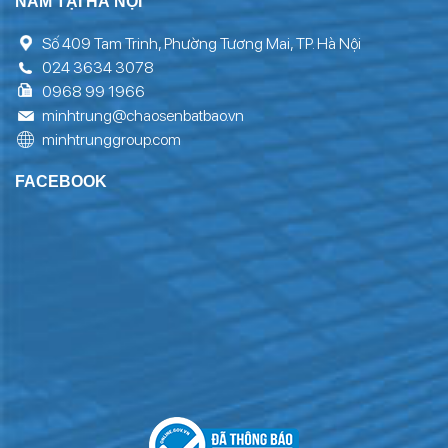
NAM TẠI HÀ NỘI
Số 409 Tam Trinh, Phường Tương Mai, TP. Hà Nội
024 3634 3078
0968 99 1966
minhtrung@chaosenbatbao.vn
minhtrunggroup.com
FACEBOOK