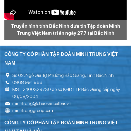
Truyền hình tỉnh Bắc Ninh đưa tin Tập đoàn Minh
Trung Việt Nam tri ân ngày 27.7 tại Bắc Ninh
CÔNG TY CỔ PHẦN TẬP ĐOÀN MINH TRUNG VIỆT
NAM
Số 02, Ngô Gia Tự, Phường Bắc Giang, Tỉnh Bắc Ninh
0968 991 966
MST: 2400329730 do sở KHĐT TP Bắc Giang cấp ngày
06/08/2004
minhtrung@chaosenbatbao.vn
minhtrunggroup.com
CÔNG TY CỔ PHẦN TẬP ĐOÀN MINH TRUNG VIỆT