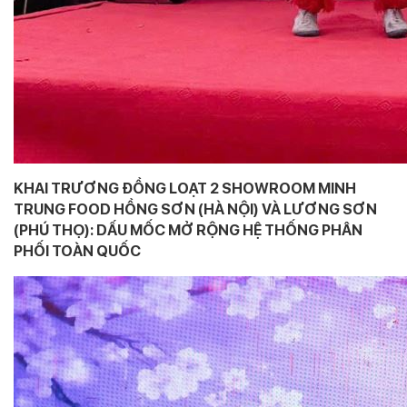
KHAI TRƯƠNG ĐỒNG LOẠT 2 SHOWROOM MINH
TRUNG FOOD HỒNG SƠN (HÀ NỘI) VÀ LƯƠNG SƠN
(PHÚ THỌ): DẤU MỐC MỞ RỘNG HỆ THỐNG PHÂN
PHỐI TOÀN QUỐC