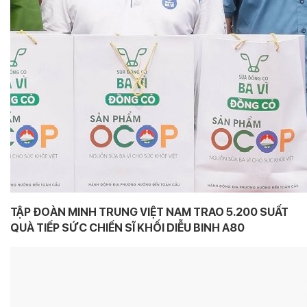
TẬP ĐOÀN MINH TRUNG VIỆT NAM TRAO 5.200 SUẤT
QUÀ TIẾP SỨC CHIẾN SĨ KHỐI DIỄU BINH A80