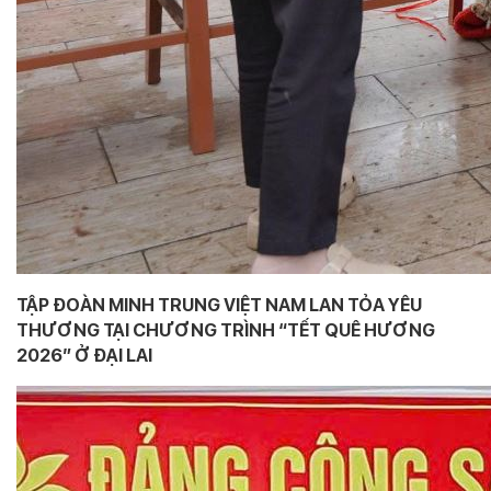
TẬP ĐOÀN MINH TRUNG VIỆT NAM LAN TỎA YÊU
THƯƠNG TẠI CHƯƠNG TRÌNH “TẾT QUÊ HƯƠNG
2026” Ở ĐẠI LAI