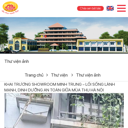
Cháo sen bát bảo
Thư viện ảnh
Trang chủ
Thư viện
Thư viện ảnh
KHAI TRƯƠNG SHOWROOM MINH TRUNG – LỐI SỐNG LÀNH
MẠNH, DINH DƯỠNG AN TOÀN GIỮA MÙA THU HÀ NỘI