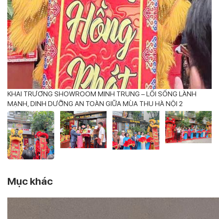
KHAI TRƯƠNG SHOWROOM MINH TRUNG – LỐI SỐNG LÀNH
K
MẠNH, DINH DƯỠNG AN TOÀN GIỮA MÙA THU HÀ NỘI 2
M
Mục khác