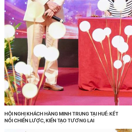
HỘI NGHỊ KHÁCH HÀNG MINH TRUNG TẠI HUẾ: KẾT
NỐI CHIẾN LƯỢC, KIẾN TẠO TƯƠNG LAI