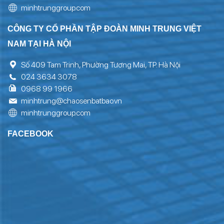
minhtrunggroup.com
CÔNG TY CỔ PHẦN TẬP ĐOÀN MINH TRUNG VIỆT
NAM TẠI HÀ NỘI
Số 409 Tam Trinh, Phường Tương Mai, TP. Hà Nội
024 3634 3078
0968 99 1966
minhtrung@chaosenbatbao.vn
minhtrunggroup.com
FACEBOOK