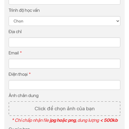
Trình độ học vấn
Địa chỉ
Email
*
Điện thoại
*
Ảnh chân dung
Click để chọn ảnh của bạn
* Chỉ chấp nhận file
jpg hoặc png
, dung lượng
< 500kb