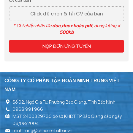
Cv của bạn
Click để chọn & tải CV của bạn
* Chỉ chấp nhận file
doc,docx hoặc pdf
, dung lượng
<
500kb
NỘP ĐƠN ỨNG TUYỂN
CÔNG TY CỔ PHẦN TẬP ĐOÀN MINH TRUNG VIỆT
NAM
Số 02, Ngô Gia Tự, Phường Bắc Giang, Tỉnh Bắc Ninh
0968 991 966
MST: 2400329730 do sở KHĐT TP Bắc Giang cấp ngày
06/08/2004
minhtrung@chaosenbatbao.vn