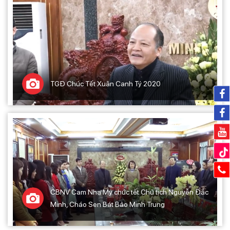
TGĐ Chúc Tết Xuân Canh Tý 2020
CBNV Cam Nha My chúc tết Chủ tịch Nguyễn Đắc
Minh, Cháo Sen Bát Bảo Minh Trung