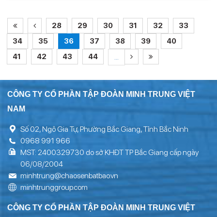
28
29
30
31
32
33
34
35
36
37
38
39
40
41
42
43
44
...
CÔNG TY CỔ PHẦN TẬP ĐOÀN MINH TRUNG VIỆT
NAM
Số 02, Ngô Gia Tự, Phường Bắc Giang, Tỉnh Bắc Ninh
0968 991 966
MST: 2400329730 do sở KHĐT TP Bắc Giang cấp ngày
06/08/2004
minhtrung@chaosenbatbao.vn
minhtrunggroup.com
CÔNG TY CỔ PHẦN TẬP ĐOÀN MINH TRUNG VIỆT