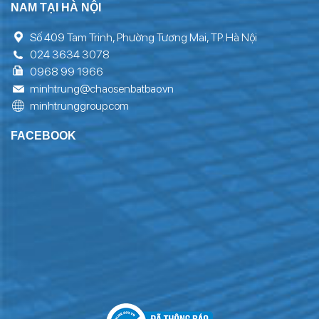
NAM TẠI HÀ NỘI
Số 409 Tam Trinh, Phường Tương Mai, TP. Hà Nội
024 3634 3078
0968 99 1966
minhtrung@chaosenbatbao.vn
minhtrunggroup.com
FACEBOOK