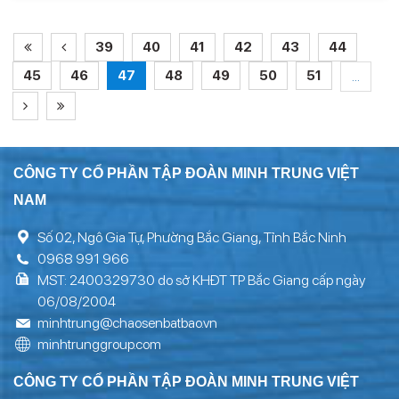
39
40
41
42
43
44
45
46
47
48
49
50
51
...
CÔNG TY CỔ PHẦN TẬP ĐOÀN MINH TRUNG VIỆT
NAM
Số 02, Ngô Gia Tự, Phường Bắc Giang, Tỉnh Bắc Ninh
0968 991 966
MST: 2400329730 do sở KHĐT TP Bắc Giang cấp ngày
06/08/2004
minhtrung@chaosenbatbao.vn
minhtrunggroup.com
CÔNG TY CỔ PHẦN TẬP ĐOÀN MINH TRUNG VIỆT