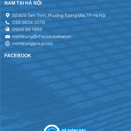
NAM TẠI HÀ NỘI
Số 409 Tam Trinh, Phường Tương Mai, TP. Hà Nội
024 3634 3078
0968 99 1966
minhtrung@chaosenbatbao.vn
minhtrunggroup.com
FACEBOOK