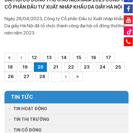
CỔ PHẦN ĐẦU TƯ XUẤT NHẬP KHẨU DA GIẦY HÀ NỘI
Ngày 28/04/2023, Công ty Cổ phần Đầu tư Xuất nhập khẩu
Da giầy Hà Nội đã tổ chức thành công đại hội cổ đông thường
niên năm 2023.
12
13
14
15
16
17
18
19
20
21
22
23
24
25
26
27
28
...
TIN TỨC
TIN HOẠT ĐỘNG
TIN THỊ TRƯỜNG
TIN CỔ ĐÔNG