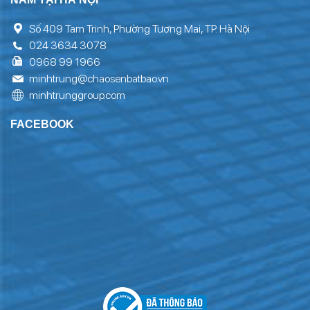
Số 409 Tam Trinh, Phường Tương Mai, TP. Hà Nội
024 3634 3078
0968 99 1966
minhtrung@chaosenbatbao.vn
minhtrunggroup.com
FACEBOOK