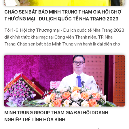
CHÁO SEN BÁT BẢO MINH TRUNG THAM GIA HỘI CHỢ
THƯƠNG MẠI - DU LỊCH QUỐC TẾ NHA TRANG 2023
Tối 1-6, Hội chợ Thương mại - Du lịch quốc tế Nha Trang 2023
đã chính thức khai mạc tại Công viên Thanh niên, TP. Nha
Trang. Cháo sen bát bảo Minh Trung vinh hạnh là đại diện cho
sở công thương tỉnh Hòa Bình tham gia Hội chợ Thương mại -
Du lịch quốc tế Nha Trang 2023
MINH TRUNG GROUP THAM GIA ĐẠI HỘI DOANH
NGHIỆP TRẺ TỈNH HÒA BÌNH