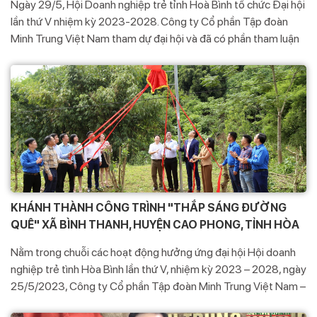
Ngày 29/5, Hội Doanh nghiệp trẻ tỉnh Hoà Bình tổ chức Đại hội
lần thứ V nhiệm kỳ 2023-2028. Công ty Cổ phần Tập đoàn
Minh Trung Việt Nam tham dự đại hội và đã có phần tham luận
với chủ đề “Vai trò và sứ mệnh của doanh nghiệp trẻ trong
chuyển đổi số”.
KHÁNH THÀNH CÔNG TRÌNH "THẮP SÁNG ĐƯỜNG
QUÊ" XÃ BÌNH THANH, HUYỆN CAO PHONG, TỈNH HÒA
BÌNH
Nằm trong chuỗi các hoạt động hưởng ứng đại hội Hội doanh
nghiệp trẻ tình Hòa Bình lần thứ V, nhiệm kỳ 2023 – 2028, ngày
25/5/2023, Công ty Cổ phần Tập đoàn Minh Trung Việt Nam –
Nhà máy Cháo sen bát bảo Minh Trung phối hợp cùng Hội