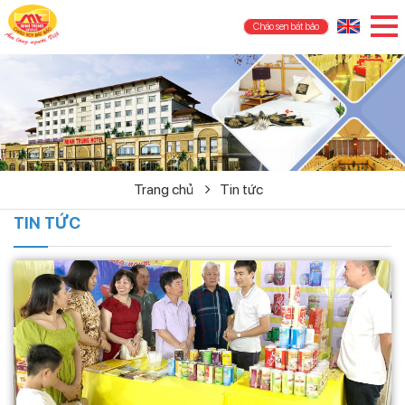
Cháo sen bát bảo
Trang chủ
Tin tức
TIN TỨC