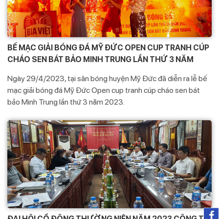
BẾ MẠC GIẢI BÓNG ĐÁ MỸ ĐỨC OPEN CUP TRANH CÚP
CHÁO SEN BÁT BẢO MINH TRUNG LẦN THỨ 3 NĂM
2023
Ngày 29/4/2023, tại sân bóng huyện Mỹ Đức đã diễn ra lễ bế
mạc giải bóng đá Mỹ Đức Open cup tranh cúp cháo sen bát
bảo Minh Trung lần thứ 3 năm 2023.
ĐẠI HỘI CỔ ĐÔNG THƯỜNG NIÊN NĂM 2023 CÔNG TY