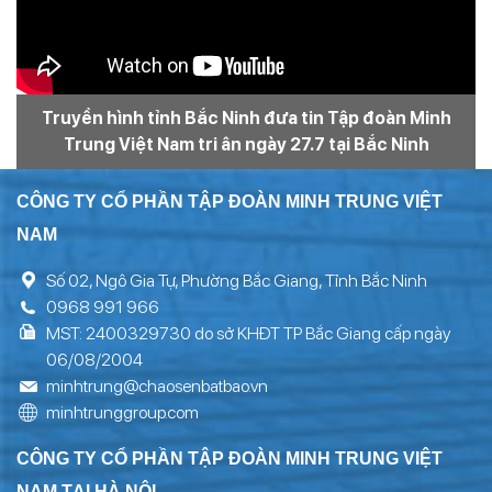
Truyền hình tỉnh Bắc Ninh đưa tin Tập đoàn Minh
Trung Việt Nam tri ân ngày 27.7 tại Bắc Ninh
CÔNG TY CỔ PHẦN TẬP ĐOÀN MINH TRUNG VIỆT
NAM
Số 02, Ngô Gia Tự, Phường Bắc Giang, Tỉnh Bắc Ninh
0968 991 966
MST: 2400329730 do sở KHĐT TP Bắc Giang cấp ngày
06/08/2004
minhtrung@chaosenbatbao.vn
minhtrunggroup.com
CÔNG TY CỔ PHẦN TẬP ĐOÀN MINH TRUNG VIỆT
NAM TẠI HÀ NỘI