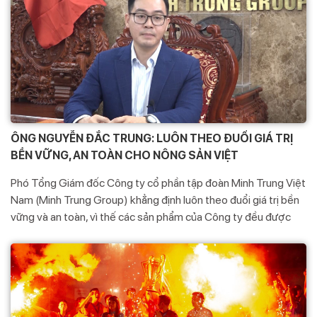
Doanh nghiệp trẻ tổ chức Chương trình Khánh thành công trình
“Thắp sáng đường quê” và hoạt động an sinh chào mừng đại
hội Hội doanh nghiệp trẻ tình Hòa Bình lần thứ V, nhiệm kỳ
2023 – 2028 tại xã Bình Thanh, huyện Cao Phong, tỉnh Hòa
Bình.
ÔNG NGUYỄN ĐẮC TRUNG: LUÔN THEO ĐUỔI GIÁ TRỊ
BỀN VỮNG, AN TOÀN CHO NÔNG SẢN VIỆT
Phó Tổng Giám đốc Công ty cổ phần tập đoàn Minh Trung Việt
Nam (Minh Trung Group) khẳng định luôn theo đuổi giá trị bền
vững và an toàn, vì thế các sản phẩm của Công ty đều được
kiểm tra kỹ lưỡng về chất lượng trước khi đưa ra thị trường.