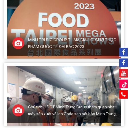
MINH TRUNG GROUP THAM GIA HỘI CHỢ THỰC
PHẨM QUỐC TẾ ĐÀI BẮC 2023
Chủ tịch HĐQT Minh Trung Group tham quan nhà
máy sản xuất vỏ lon Cháo sen bát bảo Minh Trung
tại Đài Loan