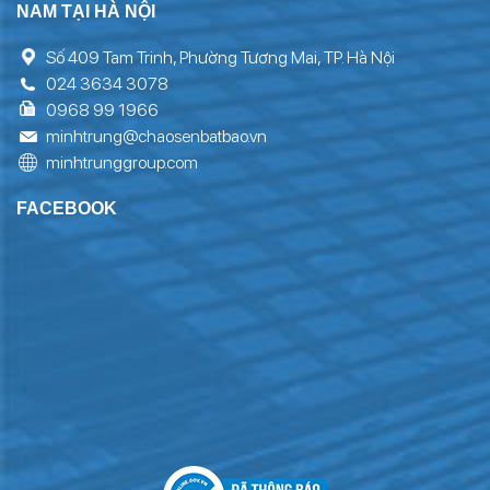
NAM TẠI HÀ NỘI
Số 409 Tam Trinh, Phường Tương Mai, TP. Hà Nội
024 3634 3078
0968 99 1966
minhtrung@chaosenbatbao.vn
minhtrunggroup.com
FACEBOOK