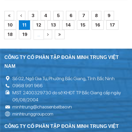
3
4
5
6
7
8
9
10
11
12
13
14
15
16
17
18
19
...
CÔNG TY CỔ PHẦN TẬP ĐOÀN MINH TRUNG VIỆT
NAM
Số 02, Ngô Gia Tự, Phường Bắc Giang, Tỉnh Bắc Ninh
0968 991 966
MST: 2400329730 do sở KHĐT TP Bắc Giang cấp ngày
06/08/2004
minhtrung@chaosenbatbao.vn
minhtrunggroup.com
CÔNG TY CỔ PHẦN TẬP ĐOÀN MINH TRUNG VIỆT