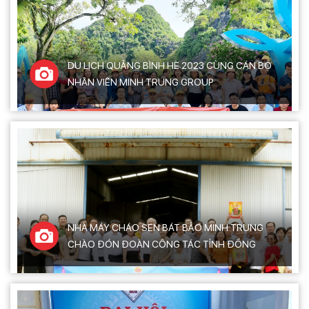
DU LỊCH QUẢNG BÌNH HÈ 2023 CÙNG CÁN BỘ
NHÂN VIÊN MINH TRUNG GROUP
NHÀ MÁY CHÁO SEN BÁT BẢO MINH TRUNG
CHÀO ĐÓN ĐOÀN CÔNG TÁC TỈNH ĐỒNG
THÁP