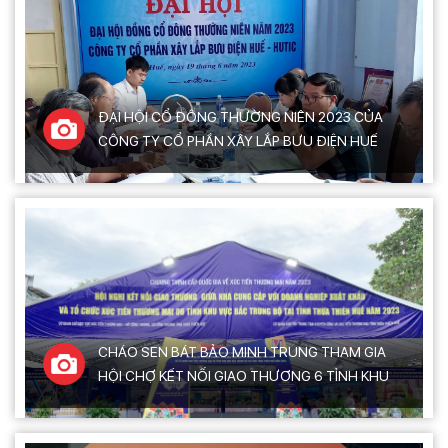
ĐẠI HỘI CỔ ĐÔNG THƯỜNG NIÊN 2023 CỦA
CÔNG TY CỔ PHẦN XÂY LẮP BƯU ĐIỆN HUẾ
CHÁO SEN BÁT BẢO MINH TRUNG THAM GIA
HỘI CHỢ KẾT NỐI GIAO THƯƠNG 6 TỈNH KHU
VỰC BẮC TRUNG BỘ TẠI TỈNH THỪA THIÊN HUẾ
NĂM 2023