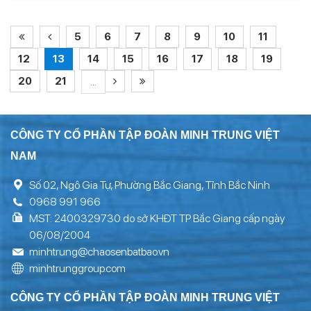
5
6
7
8
9
10
11
12
13
14
15
16
17
18
19
20
21
...
CÔNG TY CỔ PHẦN TẬP ĐOÀN MINH TRUNG VIỆT
NAM
Số 02, Ngô Gia Tự, Phường Bắc Giang, Tỉnh Bắc Ninh
0968 991 966
MST: 2400329730 do sở KHĐT TP Bắc Giang cấp ngày
06/08/2004
minhtrung@chaosenbatbao.vn
minhtrunggroup.com
CÔNG TY CỔ PHẦN TẬP ĐOÀN MINH TRUNG VIỆT