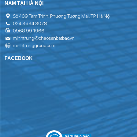
NAM TẠI HÀ NỘI
Số 409 Tam Trinh, Phường Tương Mai, TP. Hà Nội
024 3634 3078
0968 99 1966
minhtrung@chaosenbatbao.vn
minhtrunggroup.com
FACEBOOK