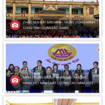
CHÁO SEN BÁT BẢO MINH TRUNG ĐỒNG HÀNH
CÙNG TỈNH ĐOÀN BẮC GIANG
MINH TRUNG GROUP NHẬN GIẢI THƯỞNG
HÀNG VIỆT NAM CHẤT LƯỢNG CAO NĂM 2023