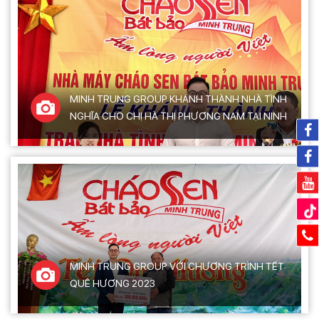
MINH TRUNG GROUP KHÁNH THÀNH NHÀ TÌNH
NGHĨA CHO CHỊ HÀ THỊ PHƯƠNG NAM TẠI NINH
BÌNH
MINH TRUNG GROUP VỚI CHƯƠNG TRÌNH TẾT
QUÊ HƯƠNG 2023