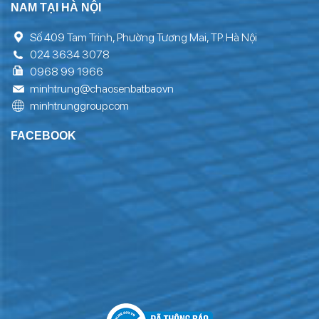
NAM TẠI HÀ NỘI
Số 409 Tam Trinh, Phường Tương Mai, TP. Hà Nội
024 3634 3078
0968 99 1966
minhtrung@chaosenbatbao.vn
minhtrunggroup.com
FACEBOOK